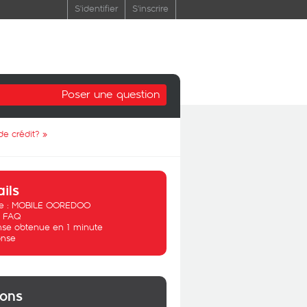
S'identifier
S'inscrire
Poser une question
de crédit?
»
ails
 :
MOBILE OOREDOO
:
FAQ
se obtenue en 1 minute
nse
ions