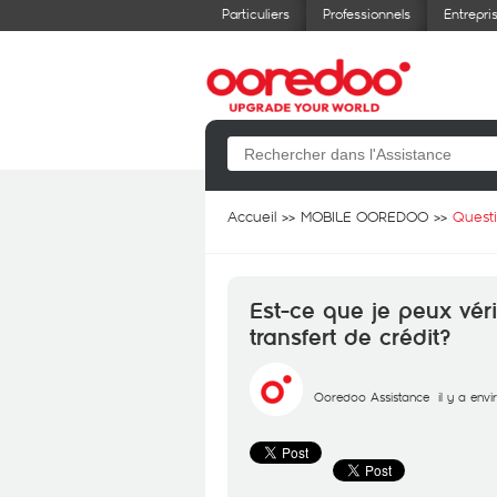
Particuliers
Professionnels
Entrepri
Accueil
MOBILE OOREDOO
Quest
Est-ce que je peux véri
transfert de crédit?
Ooredoo Assistance
il y a env