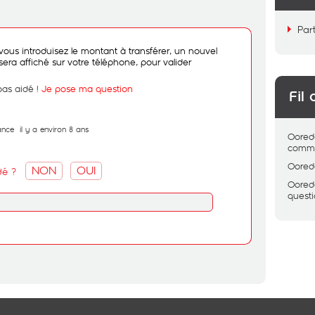
Par
vous introduisez le montant à transférer, un nouvel
era affiché sur votre téléphone, pour valider
pas aidé !
Je pose ma question
Fil 
ance
il y a environ 8 ans
Oored
comme
Oored
NON
OUI
dé ?
Oored
quest