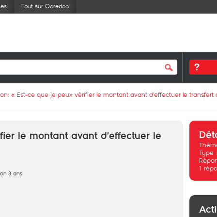
ses
Tout sur Ooredoo
ion: «
Est-ce que je peux vérifier le montant avant d’effectuer le transfert 
Dét
fier le montant avant d’effectuer le
Thème
Type 
Répon
1
répo
iron 8 ans
Act