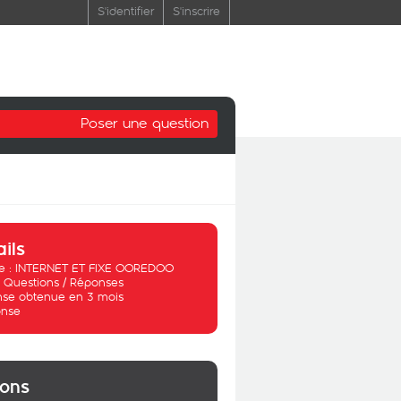
S'identifier
S'inscrire
Poser une question
ails
 :
INTERNET ET FIXE OOREDOO
:
Questions / Réponses
se obtenue en 3 mois
nse
ions