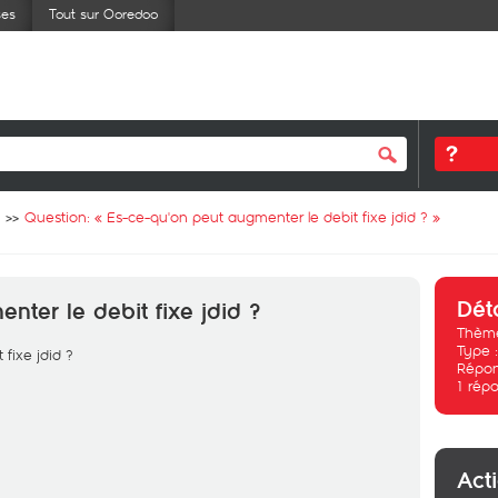
ses
Tout sur Ooredoo
Question: «
Es-ce-qu'on peut augmenter le debit fixe jdid ?
»
Dét
nter le debit fixe jdid ?
Thème
Type 
fixe jdid ?
Répon
1
répo
Act