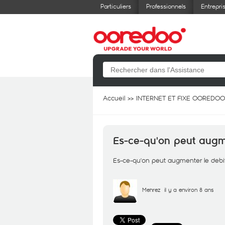
Particuliers
Professionnels
Entrepri
Accueil
INTERNET ET FIXE OOREDOO
Es-ce-qu'on peut augme
Es-ce-qu'on peut augmenter le debit 
Mehrez
il y a environ 8 ans