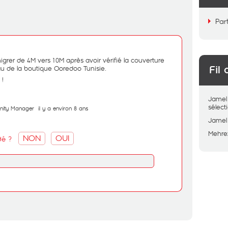
Par
migrer de 4M vers 10M après avoir vérifié la couverture
u de la boutique Ooredoo Tunisie.
Fil 
 !
Jamel
sélec
nity Manager
il y a environ 8 ans
Jamel
Mehre
NON
OUI
dé ?