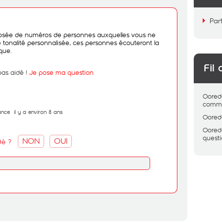
Par
mposée de numéros de personnes auxquelles vous ne
 tonalité personnalisée, ces personnes écouteront la
ique.
Fil 
pas aidé !
Je pose ma question
Oored
comme
ance
il y a environ 8 ans
Oored
Oored
quest
NON
OUI
dé ?