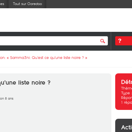
ses
Tout sur Ooredoo
ion: «
Samma3ni: Qu’est ce qu’une liste noire ?
»
Dét
’une liste noire ?
Thème
Type 
Répon
iron 8 ans
1
répo
Act