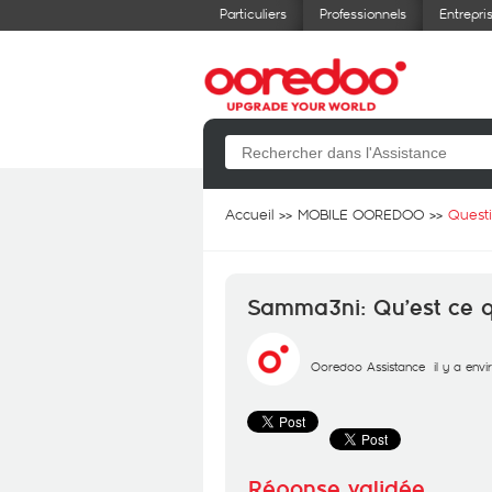
Particuliers
Professionnels
Entrepri
Accueil
MOBILE OOREDOO
Quest
Samma3ni: Qu’est ce qu
Ooredoo Assistance
il y a env