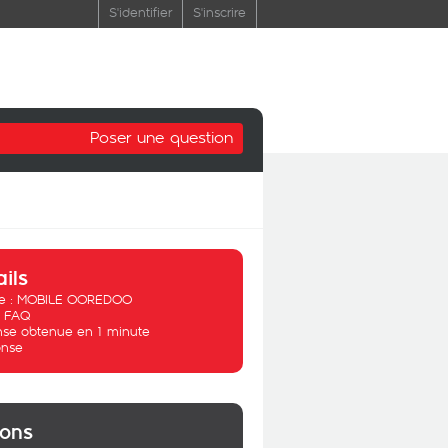
S'identifier
S'inscrire
Poser une question
ails
 :
MOBILE OOREDOO
:
FAQ
se obtenue en 1 minute
nse
ions