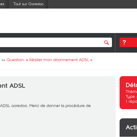
ses
Tout sur Ooredoo
Question: «
Résilier mon abonnement ADSL
»
Dét
ent ADSL
Thème
Type 
1
répo
 ADSL ooredoo. Merci de donner la procédure de
Act