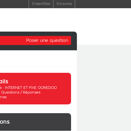
S'identifier
S'inscrire
Poser une question
ails
 :
INTERNET ET FIXE OOREDOO
:
Questions / Réponses
nse
ions