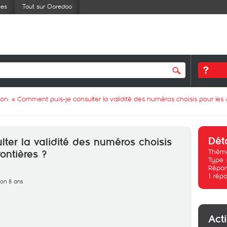
ses
Tout sur Ooredoo
ion: «
Comment puis-je consulter la validité des numéros choisis pour les 
Dét
ter la validité des numéros choisis
Thème
ontières ?
Type 
Répon
1
répo
iron 8 ans
Act