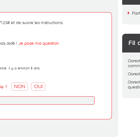
Par
*125# et de suivre les instructions.
Fil 
pas aidé !
Je pose ma question
Oored
comme
ance
il y a environ 8 ans
Oored
Oored
NON
OUI
dé ?
quest