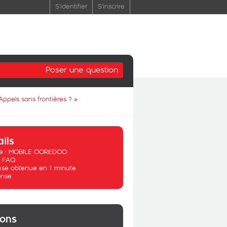
S'identifier
S'inscrire
Poser une question
Appels sans frontières ?
»
ails
 :
MOBILE OOREDOO
:
FAQ
se obtenue en 1 minute
nse
ions