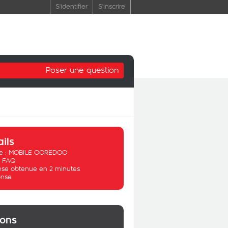
S'identifier
S'inscrire
Poser une question
ails
 :
MOBILE OOREDOO
:
FAQ
se obtenue en 2 minutes
nse
ions