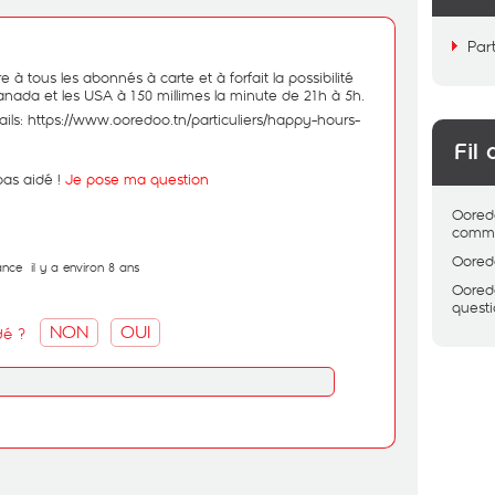
Par
re à tous les abonnés à carte et à forfait la possibilité
Canada et les USA à 150 millimes la minute de 21h à 5h.
ails:
https://www.ooredoo.tn/particuliers/happy-hours-
Fil 
pas aidé !
Je pose ma question
Oored
comme
Oored
ance
il y a environ 8 ans
Oored
quest
NON
OUI
dé ?