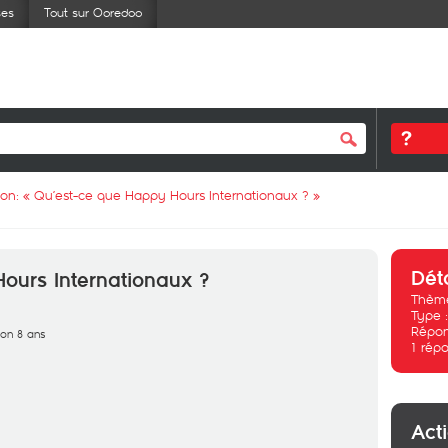
ses
Tout sur Ooredoo
ion: «
Qu’est-ce que Happy Hours Internationaux ?
»
Dét
ours Internationaux ?
Thème
Type 
Répon
iron 8 ans
1
répo
Act