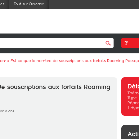
ses
Tout sur Ooredoo
ion: «
Est-ce que le nombre de souscriptions aux forfaits Roaming Passepor
Dét
e souscriptions aux forfaits Roaming
Thème
Type 
Répon
1
répo
iron 8 ans
Act