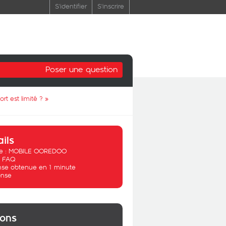
S'identifier
S'inscrire
Poser une question
t est limité ?
»
ails
 :
MOBILE OOREDOO
:
FAQ
se obtenue en 1 minute
nse
ions