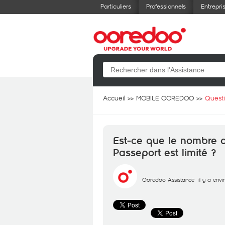
Particuliers
Professionnels
Entrepri
Accueil
MOBILE OOREDOO
Quest
Est-ce que le nombre d
Passeport est limité ?
Ooredoo Assistance
il y a env