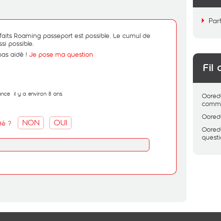
Par
rfaits Roaming passeport est possible.
Le cumul de
ssi possible.
pas aidé !
Je pose ma question
Fil 
ance
il y a environ 8 ans
Oored
comme
Oored
NON
OUI
dé ?
Oored
quest