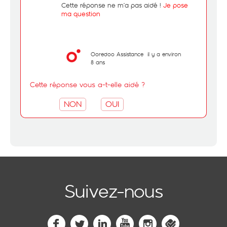
Cette réponse ne m’a pas aidé !
Je pose
ma question
Ooredoo Assistance
il y a environ
8 ans
Cette réponse vous a-t-elle aidé ?
NON
OUI
Suivez-nous