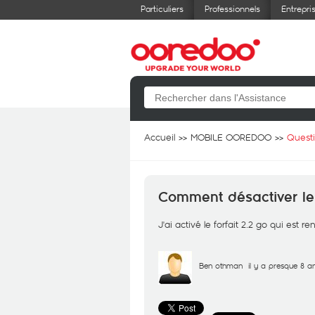
Particuliers
Professionnels
Entrepri
Accueil
MOBILE OOREDOO
Quest
Comment désactiver le 
J'ai activé le forfait 2.2 go qui est 
Ben othman
il y a presque 8 a