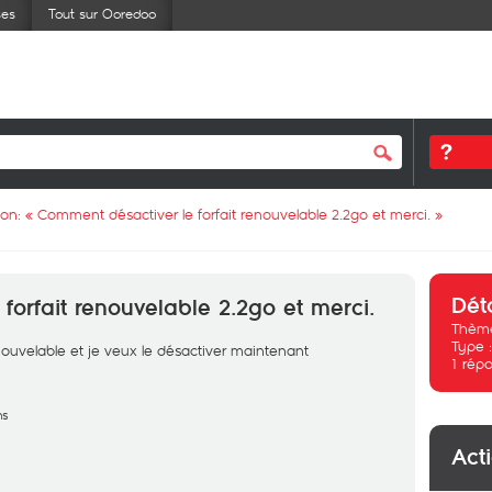
ses
Tout sur Ooredoo
ion: «
Comment désactiver le forfait renouvelable 2.2go et merci.
»
Dét
forfait renouvelable 2.2go et merci.
Thème
Type 
renouvelable et je veux le désactiver maintenant
1
répo
ns
Act