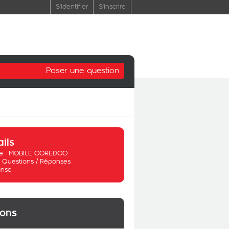
S'identifier
S'inscrire
Poser une question
ails
 :
MOBILE OOREDOO
:
Questions / Réponses
nse
ions