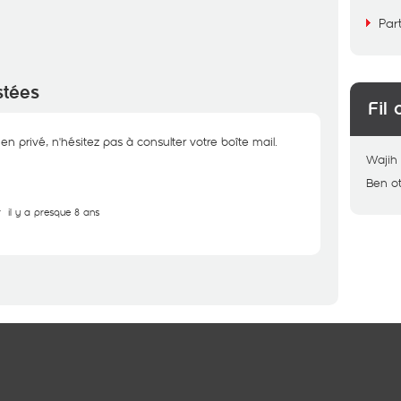
Par
stées
Fil 
en privé, n'hésitez pas à consulter votre boîte mail.
Wajih
Ben o
r
il y a presque 8 ans