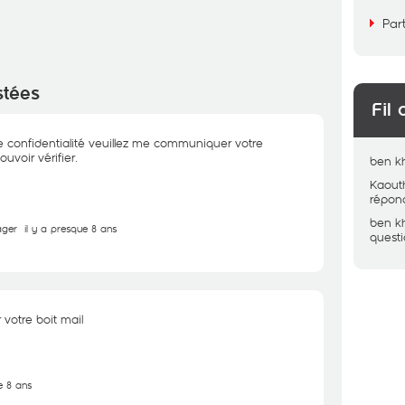
Par
stées
Fil 
e confidentialité veuillez me communiquer votre
uvoir vérifier.
ben k
Kaout
répon
ben k
ager
il y a presque 8 ans
quest
votre boit mail
e 8 ans