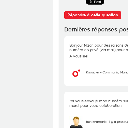
Répondre à cette question
Dernières réponses po
Bonjour Nizar, pour des raisons d
numéro en privé (via mail) pour po
A vous lire!
Kaouther - Community Man
j'ai vous envoyé mon numéro sur 
merci pour votre collaboration
ben khamaria
il y a presqu