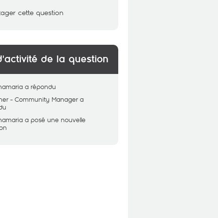
tager cette question
d'activité de la question
hamaria
a répondu
her - Community Manager
a
du
hamaria
a posé une nouvelle
ion