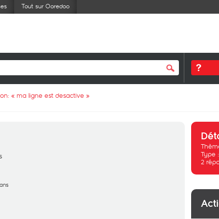
ses
Tout sur Ooredoo
ion: «
ma ligne est desactive
»
Dét
Thème
Type 
s
2
rép
 ans
Act