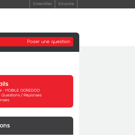
S'identifier
S'inscrire
Poser une question
ails
 :
MOBILE OOREDOO
:
Questions / Réponses
onses
ions