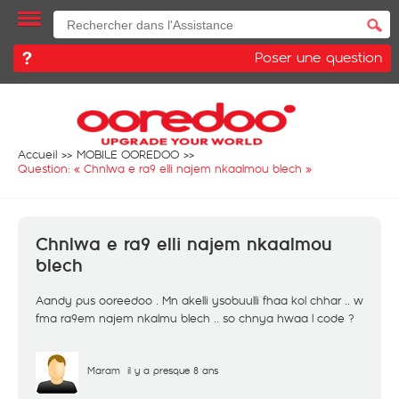
Poser une question
Accueil
MOBILE OOREDOO
Question: «
Chnlwa e ra9 elli najem nkaalmou blech
»
Chnlwa e ra9 elli najem nkaalmou
blech
Aandy pus ooreedoo . Mn akelli ysobuulli fhaa kol chhar .. w
fma ra9em najem nkalmu blech .. so chnya hwaa l code ?
Maram
il y a presque 8 ans