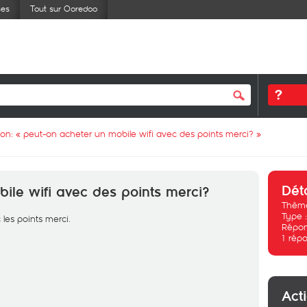
ses
Tout sur Ooredoo
ion: «
peut-on acheter un mobile wifi avec des points merci?
»
Dét
ile wifi avec des points merci?
Thème
Type 
les points merci.
Répon
1
répo
Act