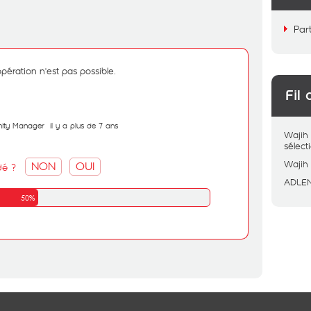
Par
pération n'est pas possible.
Fil 
ity Manager
il y a plus de 7 ans
Wajih
sélec
NON
OUI
Wajih
dé ?
ADLE
50%