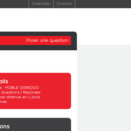
S'identifier
S'inscrire
Poser une question
ails
 :
MOBILE OOREDOO
:
Questions / Réponses
se obtenue en 4 jours
nse
ions