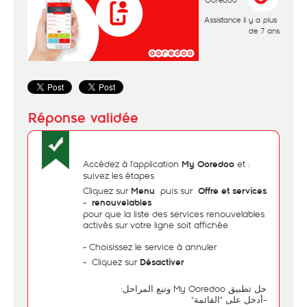
Assistance
il y a plus
de 7 ans
et
: Accédez à l’application
My Ooredoo
suivez les étapes
Cliquez sur
puis sur
Menu
Offre et services
-
renouvelables
pour que la liste des services renouvelables
activés sur votre ligne soit affichée
Choisissez le service à annuler -
-
Cliquez sur
Désactiver
حل تطبيق My Ooredoo وتبع المراحل:
-أدخل على "القائمة"