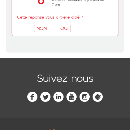
7 ans
Cette réponse vous a-t-elle aidé ?
NON
OUI
Suivez-nous