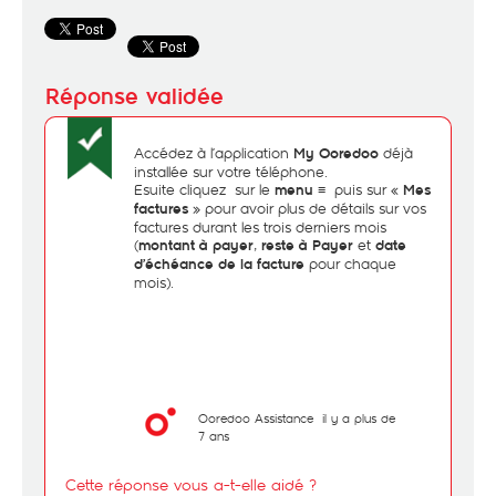
Accédez à l’application
déjà
My Ooredoo
installée sur votre téléphone.
Esuite cliquez sur le
≡ puis sur «
menu
Mes
» pour avoir plus de détails sur vos
factures
factures durant les trois derniers mois
(
,
et
montant à payer
reste à Payer
date
pour chaque
d’échéance de la facture
mois).
Ooredoo Assistance
il y a plus de
7 ans
Cette réponse vous a-t-elle aidé ?