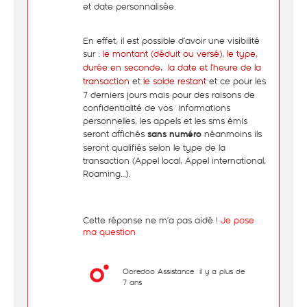
et date personnalisée.
En effet, il est possible d’avoir une visibilité
sur :
le montant (déduit ou versé)
,
le type
,
durée en seconde
,
la
date
et l’heure de la
transaction
et
le solde restant
et ce pour les
7 derniers jours mais pour des raisons de
confidentialité de vos informations
personnelles, les appels et les sms émis
seront affichés
néanmoins ils
sans numéro
seront qualifiés selon le type de la
transaction (Appel local, Appel international,
Roaming…).
Cette réponse ne m’a pas aidé !
Je pose
ma question
Ooredoo Assistance
il y a plus de
7 ans