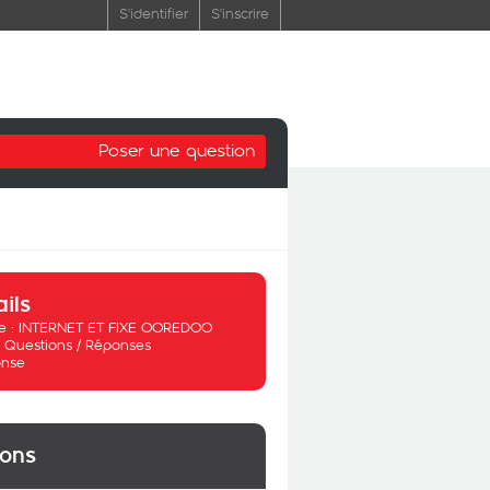
S'identifier
S'inscrire
Poser une question
ails
 :
INTERNET ET FIXE OOREDOO
:
Questions / Réponses
nse
ions