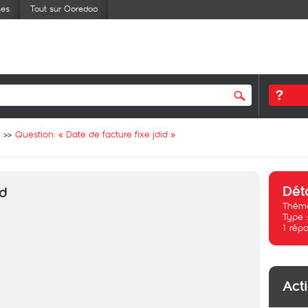
ses
Tout sur Ooredoo
Question: «
Date de facture fixe jdid
»
Dét
id
Thème
Type 
1
répo
Act