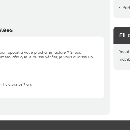
Par
stées
Fil 
Raouf
par rapport à votre prochaine facture ? Si oui,
éro, afin que je puisse vérifier, je vous ai laissé un
mathl
r
il y a plus de 7 ans