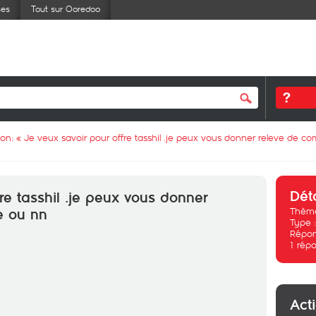
ses
Tout sur Ooredoo
ion: «
Je veux savoir pour offre tasshil .je peux vous donner releve de c
Dét
re tasshil .je peux vous donner
Thème
e ou nn
Type 
Répon
1
répo
Act