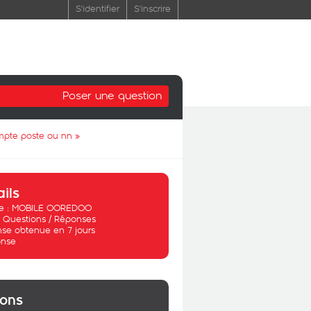
S'identifier
S'inscrire
Poser une question
ompte poste ou nn
»
ails
 :
MOBILE OOREDOO
:
Questions / Réponses
se obtenue en 7 jours
nse
ions