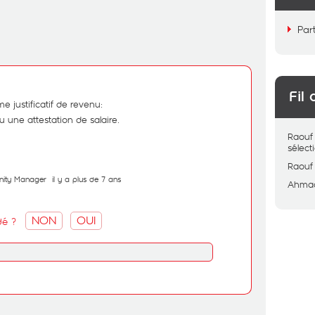
Par
Fil 
 justificatif de revenu:
 une attestation de salaire.
Raouf
sélec
Raouf
ity Manager
il y a plus de 7 ans
Ahma
NON
OUI
dé ?