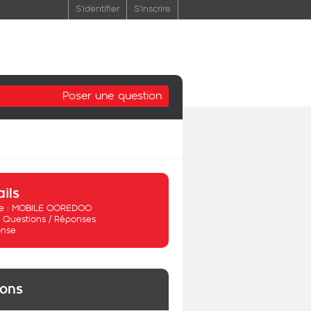
S'identifier
S'inscrire
Poser une question
ails
 :
MOBILE OOREDOO
:
Questions / Réponses
nse
ions