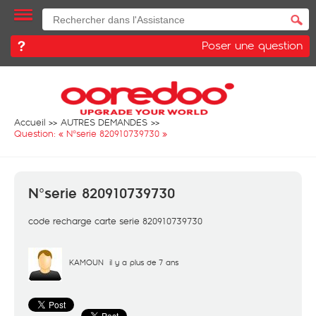
Poser une question
Accueil
AUTRES DEMANDES
Question: «
N°serie 820910739730
»
N°serie 820910739730
code recharge carte serie 820910739730
KAMOUN
il y a plus de 7 ans