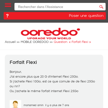
Poser une question
Accueil
MOBILE OOREDOO
Question: «
Forfait Flexi
»
Forfait Flexi
Bonjour,
J'ai encore plus que 20 G d'internet Flexi 25Go.
Si j'achete Flexi 10Go, est ce que comule de de flexi 25Go
ou nn?
Ou j'achete le même forfait internet Flexi 25Go
mohamed amin
il y a plus de 7 ans