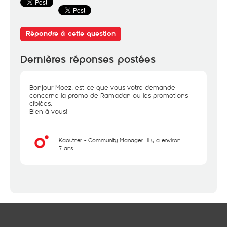
Répondre à cette question
Dernières réponses postées
Bonjour Moez, est-ce que vous votre demande
concerne la promo de Ramadan ou les promotions
ciblées.
Bien à vous!
Kaouther - Community Manager
il y a environ
7 ans