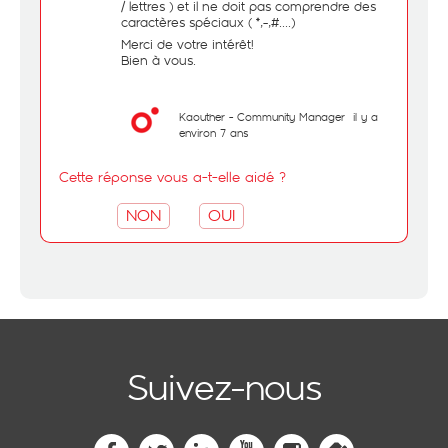
/ lettres ) et il ne doit pas comprendre des
caractères spéciaux ( *,-,#....)
Merci de votre intérêt!
Bien à vous.
Kaouther - Community Manager
il y a
environ 7 ans
Cette réponse vous a-t-elle aidé ?
NON
OUI
Suivez-nous