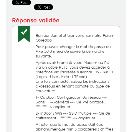
Bonjour Jamel et bienvenu sur notre Forum
Ooredoo!
Pour pouvoir changer le mot de passe du
Fixe Jdid merci de suivre la démarche
suivante:
Après avoir branché votre Modem au Pc
via un câble RJ45, vous devez accéder à
l'interface via l'adresse suivante : 192.168.1.1
(Login : User , Mdp : LTEcpe)
Une fois connecté, suivez les instructions
ci-dessous en tenant compte du type de
couverture :
1- Outdoor: Configuration du réseau -->
Sans Fil -->général --> Clé Pré partagé :
**********--> appliquer
2- Indoor : Wifi --> SSID Multiple --> Clé de
chiffrement : ********** --> appliquer
A noter que le mot de passe doit être
alphanumérique min 8 caractères ( chiffres