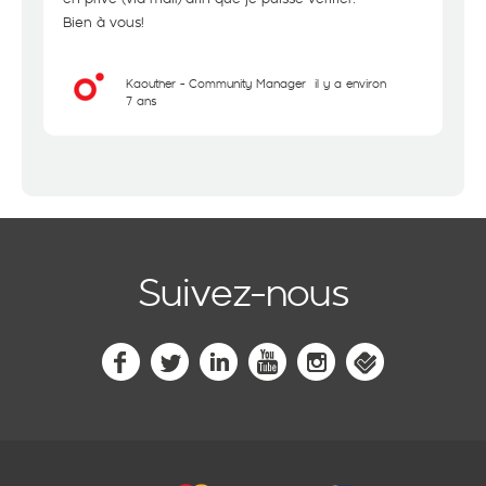
Bien à vous!
Kaouther - Community Manager
il y a environ
7 ans
Suivez-nous