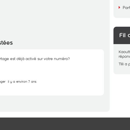
Par
Fil 
stées
Kaout
répon
rtage est déjà activé sur votre numéro?
Tlili
a 
ager
il y a environ 7 ans