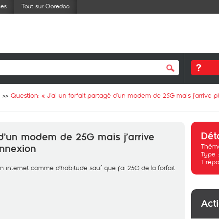
ses
Tout sur Ooredoo
Question: «
J’ai un forfait partagé d’un modem de 25G mais j’arrive pl
Dét
é d’un modem de 25G mais j’arrive
Thème
onnexion
Type 
1
répo
on internet comme d’habitude sauf que j’ai 25G de la forfait
Act