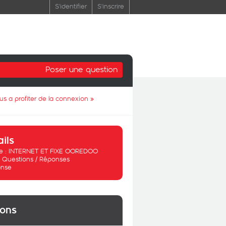
S'identifier
S'inscrire
Poser une question
us a profiter de la connexion
»
ails
 :
INTERNET ET FIXE OOREDOO
:
Questions / Réponses
nse
ions