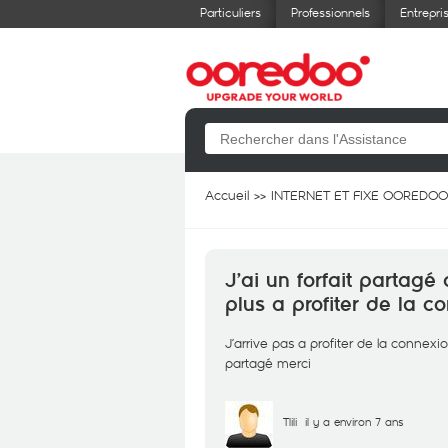
Particuliers
Professionnels
Entrepri
Accueil
INTERNET ET FIXE OOREDOO
J’ai un forfait partag
plus a profiter de la c
J’arrive pas a profiter de la connexi
partagé merci
Tlili
il y a environ 7 ans