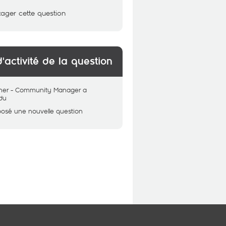
tager cette question
d'activité de la question
her - Community Manager
a
du
posé une nouvelle question