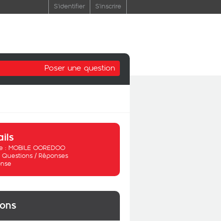
S'identifier
S'inscrire
Poser une question
ails
 :
MOBILE OOREDOO
:
Questions / Réponses
nse
ions