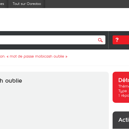
ses
Tout sur Ooredoo
ion: «
mot de passe mobicash oublie
»
Dét
h oublie
Thème
Type 
1
répo
Act