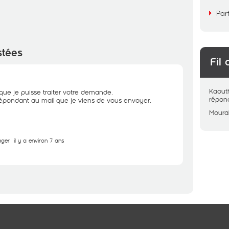
Par
stées
Fil 
Kaout
que je puisse traiter votre demande.
répon
épondant au mail que je viens de vous envoyer.
Moural
ager
il y a environ 7 ans