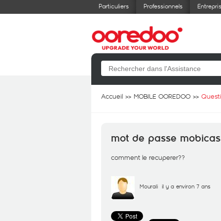
Particuliers
Professionnels
Entrepri
Accueil
MOBILE OOREDOO
Quest
mot de passe mobicas
comment le recuperer??
Mourali
il y a environ 7 ans