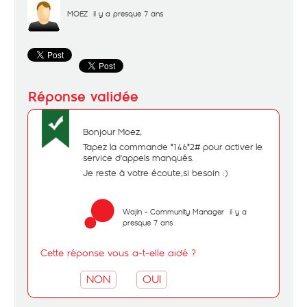
MOEZ
il y a presque 7 ans
Bonjour Moez,
Tapez la commande *146*2# pour activer le
service d'appels manqués.
Je reste à votre écoute,si besoin :)
Wajih - Community Manager
il y a
presque 7 ans
Cette réponse vous a-t-elle aidé ?
NON
OUI