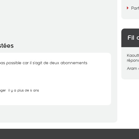
Par
Fil 
stées
Kaout
répon
pas possible car il s'agit de deux abonnements
Aram
ager
il y a plus de 6 ans