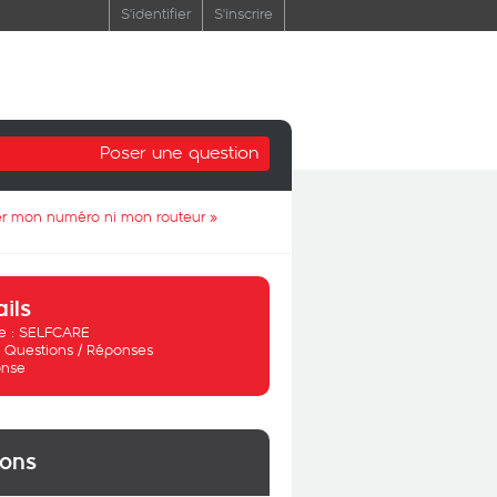
S'identifier
S'inscrire
Poser une question
er mon numéro ni mon routeur
»
ails
 :
SELFCARE
:
Questions / Réponses
nse
ions