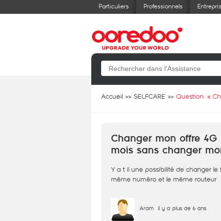
Particuliers
Professionnels
Entrepri
Accueil
SELFCARE
Question: «
Ch
Changer mon offre 4G 
mois sans changer mo
Y a t il une possibilité de changer l
même numéro et le même routeur
Aram
il y a plus de 6 ans