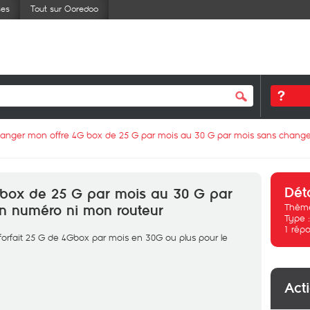
ses
Tout sur Ooredoo
anger mon offre 4G box de 25 G par mois au 30 G par mois sans chang
Dét
box de 25 G par mois au 30 G par
Thème
n numéro ni mon routeur
Type 
1
répo
e forfait 25 G de 4Gbox par mois en 30G ou plus pour le
Act