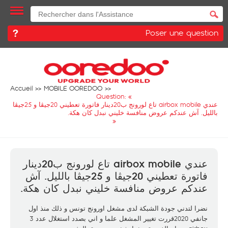
Poser une question
Accueil
MOBILE OOREDOO
Question: «
عندي airbox mobile تاع لورونج ب20دينار فاتورة تعطيني 20جيڨا و 25جيڨا
بالليل. آش عندكم عروض منافسة خليني نبدل كان هكة.
»
عندي airbox mobile تاع لورونج ب20دينار
فاتورة تعطيني 20جيڨا و 25جيڨا بالليل. آش
عندكم عروض منافسة خليني نبدل كان هكة.
نضرا لتدني جودة الشبكة لدى مشغل اورونج تونس و ذلك منذ اول
جانفي 2020قررت تغيير المشغل علما و اني بصدد استغلال عدد 3