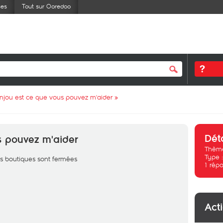
ses
Tout sur Ooredoo
njou est ce que vous pouvez m'aider
»
Dét
s pouvez m'aider
Thème
Type 
es boutiques sont fermées
1
répo
Act