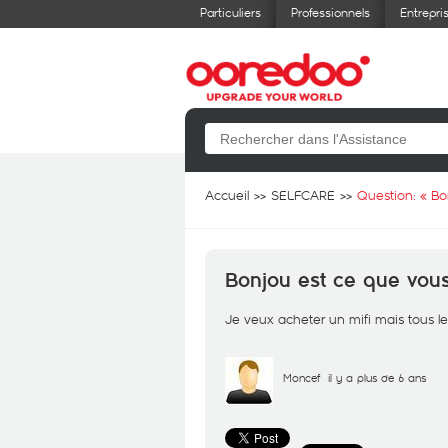
Particuliers
Professionnels
Entrepri
Accueil
SELFCARE
Question: «
Bo
Bonjou est ce que vou
Je veux acheter un mifi mais tous l
Moncef
il y a plus de 6 ans