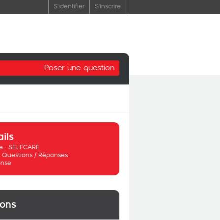
S'identifier
S'inscrire
Poser une question
ails
 :
SELFCARE
:
Questions / Réponses
nse
ions