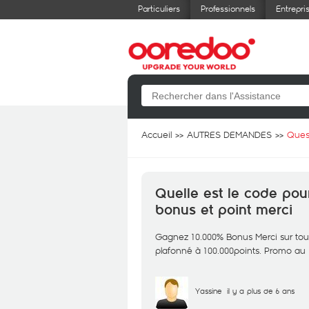
Particuliers
Professionnels
Entrepri
Accueil
AUTRES DEMANDES
Ques
Quelle est le code po
bonus et point merci
Gagnez 10.000% Bonus Merci sur tou
plafonné à 100.000points. Promo au 
Yassine
il y a plus de 6 ans