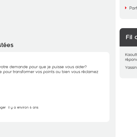
Par
Fil 
stées
Kaout
répon
votre demande pour que je puisse vous aider?
Yassi
de pour transformer vos points ou bien vous réclamez
ager
il y a environ 6 ans