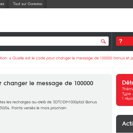
ses
Tout sur Ooredoo
tion: «
Quelle est le code pour changer le message de 100000 bonus et p
Dét
ur changer le message de 100000
Thème
Type 
1
répo
tes les recharges au-delà de 3DT(1Dt=1000pts)! Bonus
30/04. Points versés le mois prochain
Act