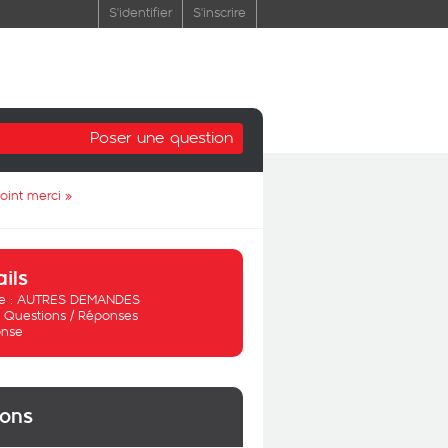
S'identifier
S'inscrire
Poser une question
oint merci
»
ails
 :
AUTRES DEMANDES
:
Questions / Réponses
nse
ions