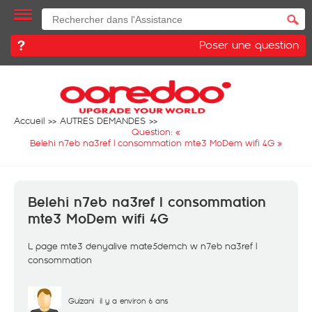
Poser une question
Accueil
AUTRES DEMANDES
Question: «
Belehi n7eb na3ref l consommation mte3 MoDem wifi 4G
»
Belehi n7eb na3ref l consommation
mte3 MoDem wifi 4G
L page mte3 denyalive mate5demch w n7eb na3ref l
consommation
Guizani
il y a environ 6 ans