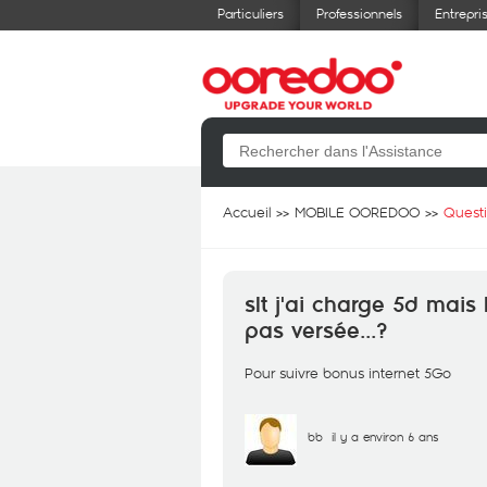
Particuliers
Professionnels
Entrepri
Accueil
MOBILE OOREDOO
Quest
slt j'ai charge 5d mais
pas versée...?
Pour suivre bonus internet 5Go
bb
il y a environ 6 ans