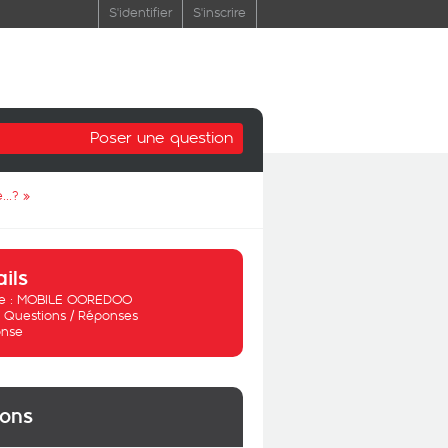
S'identifier
S'inscrire
Poser une question
...?
»
ails
 :
MOBILE OOREDOO
:
Questions / Réponses
nse
ions