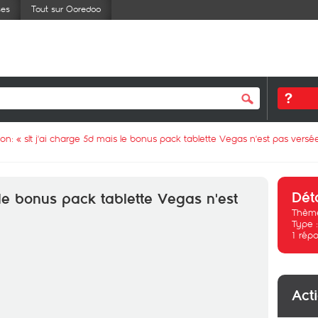
ses
Tout sur Ooredoo
ion: «
slt j'ai charge 5d mais le bonus pack tablette Vegas n'est pas versée
Dét
 le bonus pack tablette Vegas n'est
Thème
Type 
1
répo
Act