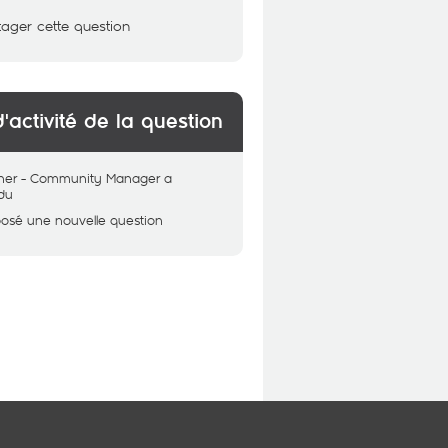
tager cette question
d'activité de la question
her - Community Manager
a
du
posé une nouvelle question