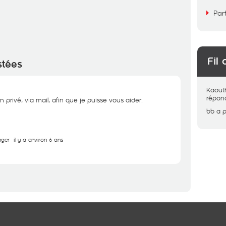
Par
Fil 
stées
Kaout
répon
privé, via mail, afin que je puisse vous aider.
bb
a 
ager
il y a environ 6 ans