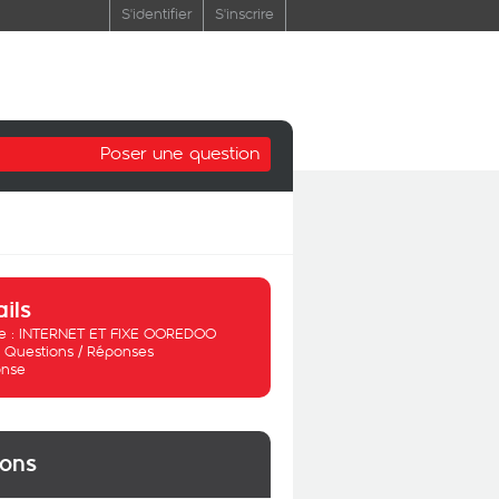
S'identifier
S'inscrire
Poser une question
ails
 :
INTERNET ET FIXE OOREDOO
:
Questions / Réponses
nse
ions