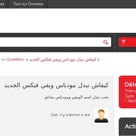
ses
Tout sur Ooredoo
Question: «
كيفاش نبدل مودباس ويفي فيكس الجديد
»
Dét
كيفاش نبدل مودباس ويفي فيكس الجديد
Thème
Type 
نحب نبدل اسم الويفي ومودباس متاعو
1
répo
Club
il y a environ 6 ans
Act