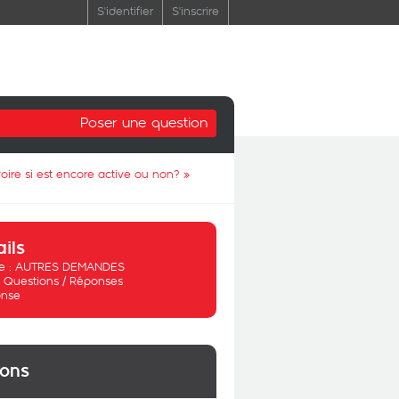
S'identifier
S'inscrire
Poser une question
oire si est encore active ou non?
»
ails
 :
AUTRES DEMANDES
:
Questions / Réponses
nse
ions