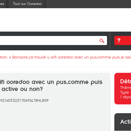
ses
Tout sur Ooredoo
tion: «
Bonsoire,j'ai trouvé u wifi ooredoo avec un pus,comme puis je sav
Dét
 wifi ooredoo avec un pus,comme puis
Thème
e active ou non?
Type 
1
répo
 8921603323170695478HLR09
Act