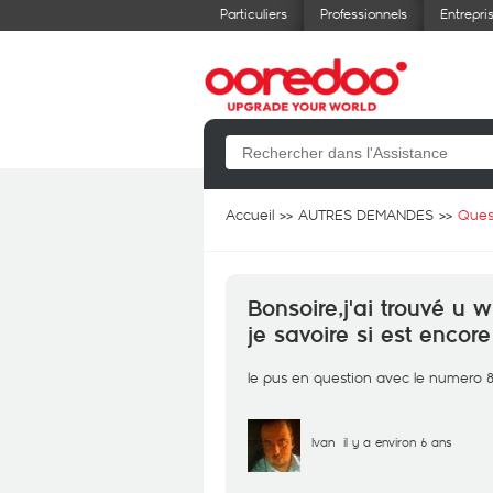
Particuliers
Professionnels
Entrepri
Accueil
AUTRES DEMANDES
Ques
Bonsoire,j'ai trouvé u
je savoire si est encor
le pus en question avec le numero
Ivan
il y a environ 6 ans