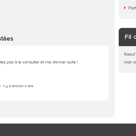
Par
Fil 
stées
Raouf
tez pas à le consulter et me donner suite !
Ivan
a
r
il y a environ 6 ans