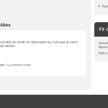
Par
stées
Fil 
uméro en privé, en répondant au mail que je viens
Kaout
e vérifier.
répon
Kort
a
ager
il y a environ 6 ans