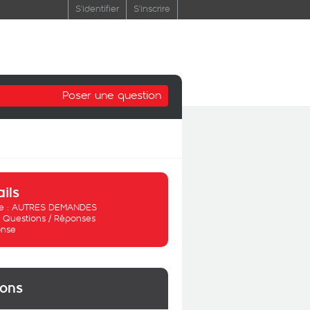
S'identifier
S'inscrire
Poser une question
ails
 :
AUTRES DEMANDES
:
Questions / Réponses
nse
ions