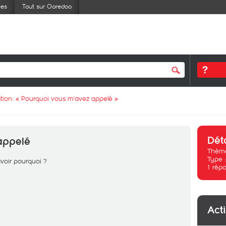
ses
Tout sur Ooredoo
tion: «
Pourquoi vous m'avez appelé
»
Dét
appelé
Thème
Type 
avoir pourquoi ?
1
répo
Act