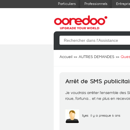
Particuliers
Professionnels
Entrepri
Accueil
AUTRES DEMANDES
Ques
Arrêt de SMS publicita
Je voudrais arrêter l'ensemble des 
roue, fortuna... et ne plus en recevoir
Ilyes
il y a presque 6 ans