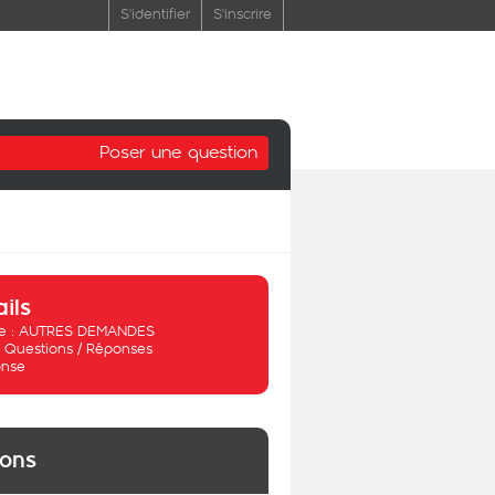
S'identifier
S'inscrire
Poser une question
ails
 :
AUTRES DEMANDES
:
Questions / Réponses
nse
ions