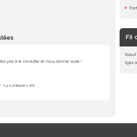
Par
Fil 
stées
Raouf
tez pas à le consulter et nous donner suite !
Ilyes
a
r
il y a presque 6 ans