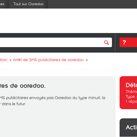
ses
Tout sur Ooredoo
tion: «
Arrêt de SMS publicitaires de ooredoo.
»
Dét
ires de ooredoo.
Thème
Type 
SMS publicitaires envoyés pas Ooredoo du type minuit, la
1
répo
 dans le futur.
Act