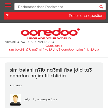
Poser une question
Accueil
AUTRES DEMANDES
Question: «
slm belehi n7ib na3mil fixe jdid ta3 ooredoo najim fil khlidia
»
slm belehi n7ib na3mil fixe jdid ta3
ooredoo najim fil khlidia
et merci .
beligh
il y a presque 6 ans