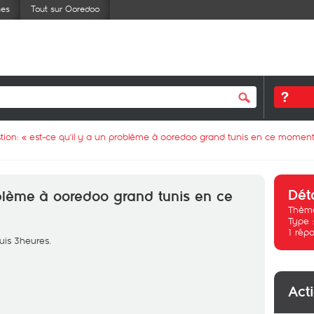
ses
Tout sur Ooredoo
tion: «
est-ce qu'il y a un problème à ooredoo grand tunis en ce momen
Dét
oblème à ooredoo grand tunis en ce
Thème
Type 
1
répo
uis 3heures.
Act