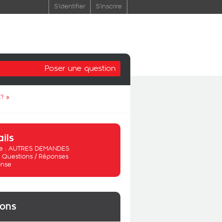
S'identifier
S'inscrire
Poser une question
t?
»
ails
 :
AUTRES DEMANDES
:
Questions / Réponses
nse
ions