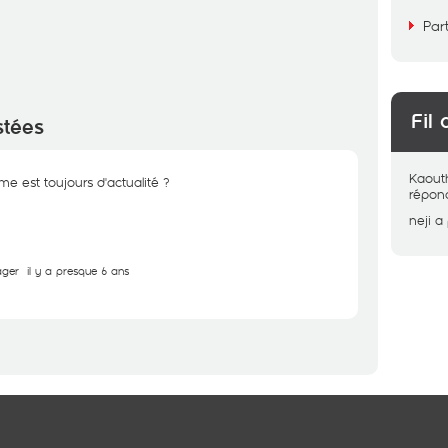
Par
Fil 
stées
Kaout
me est toujours d'actualité ?
répon
neji
a
ager
il y a presque 6 ans