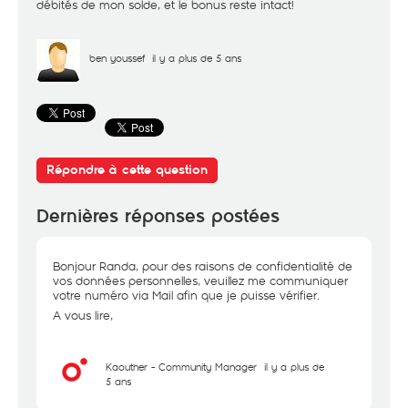
débités de mon solde, et le bonus reste intact!
ben youssef
il y a plus de 5 ans
Répondre à cette question
Dernières réponses postées
Bonjour Randa, pour des raisons de confidentialité de
vos données personnelles, veuillez me communiquer
votre numéro via Mail afin que je puisse vérifier.
A vous lire,
Kaouther - Community Manager
il y a plus de
5 ans