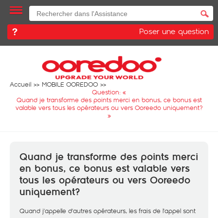
Poser une question
Accueil
MOBILE OOREDOO
Question: «
Quand je transforme des points merci en bonus, ce bonus est
valable vers tous les opérateurs ou vers Ooreedo uniquement?
»
Quand je transforme des points merci
en bonus, ce bonus est valable vers
tous les opérateurs ou vers Ooreedo
uniquement?
Quand j'appelle d'autres opérateurs, les frais de l'appel sont