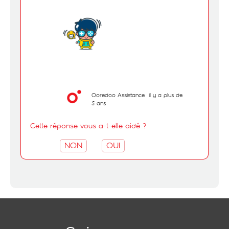
Ooredoo Assistance
il y a plus de
5 ans
Cette réponse vous a-t-elle aidé ?
NON
OUI