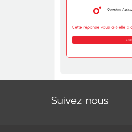
Ooredoo Assist
Cette réponse vous a-t-elle ai
40%
Suivez-nous