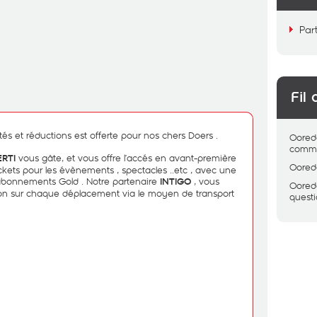
Par
Fil 
és et réductions est offerte pour nos chers Doers .
Oored
comme
vous gâte, et vous offre l’accés en avant-première
RTI
Oored
ckets pour les évènements , spectacles ..etc , avec une
 abonnements Gold . Notre partenaire
, vous
INTIGO
Oored
on sur chaque déplacement via le moyen de transport
quest