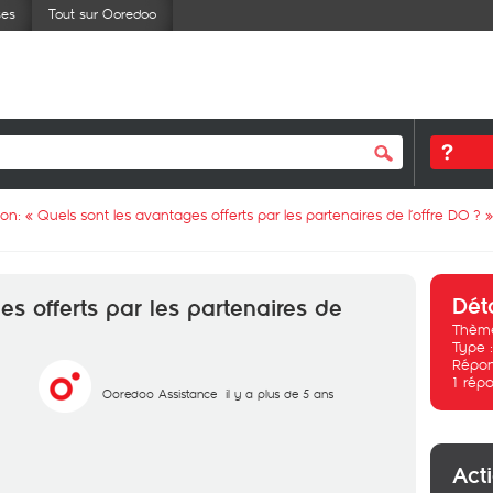
ses
Tout sur Ooredoo
ion: «
Quels sont les avantages offerts par les partenaires de l’offre DO ?
»
Dét
es offerts par les partenaires de
Thème
Type 
Répon
1
répo
Ooredoo Assistance
il y a plus de 5 ans
Act