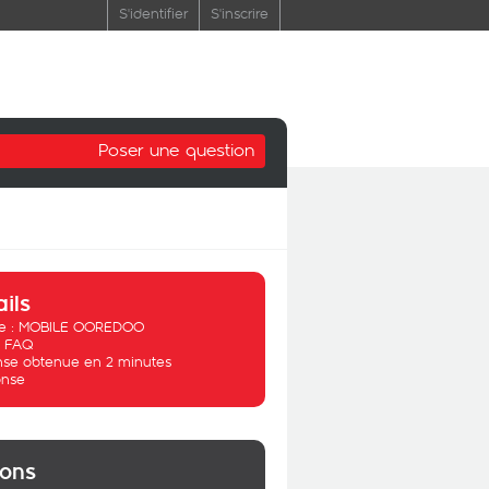
S'identifier
S'inscrire
Poser une question
ails
 :
MOBILE OOREDOO
:
FAQ
se obtenue en 2 minutes
nse
ions