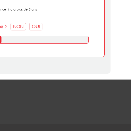
ance
il y a plus de 5 ans
NON
OUI
dé ?