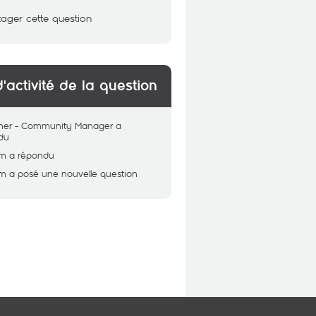
tager cette question
d'activité de la question
her - Community Manager
a
du
em
a répondu
em
a posé une nouvelle question