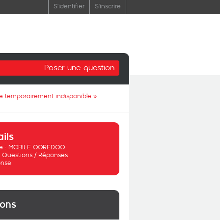
S'identifier
S'inscrire
Poser une question
ce temporairement indisponible
»
ails
 :
MOBILE OOREDOO
:
Questions / Réponses
nse
ions