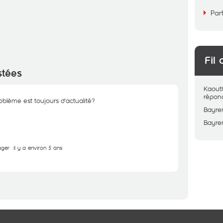
Par
Fil 
stées
Kaout
répon
blème est toujours d'actualité?
Bayr
Bayr
ager
il y a environ 5 ans