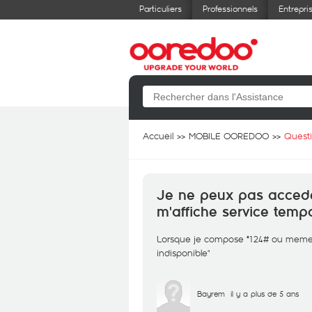
Particuliers
Professionnels
Entrepri
Accueil
MOBILE OOREDOO
Quest
Je ne peux pas accede
m'affiche service temp
Lorsque je compose *124# ou meme 
indisponible"
Bayrem
il y a plus de 5 ans