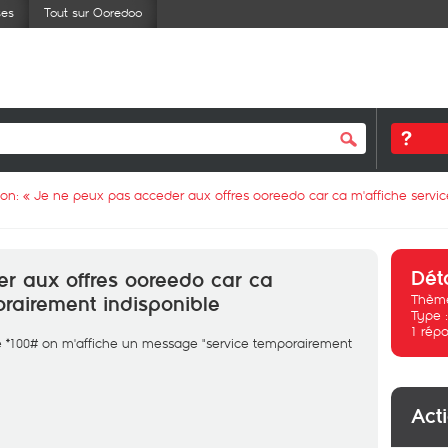
ses
Tout sur Ooredoo
ion: «
Je ne peux pas acceder aux offres ooreedo car ca m'affiche servi
Dét
r aux offres ooreedo car ca
Thème
orairement indisponible
Type 
1
répo
*100# on m'affiche un message "service temporairement
Act