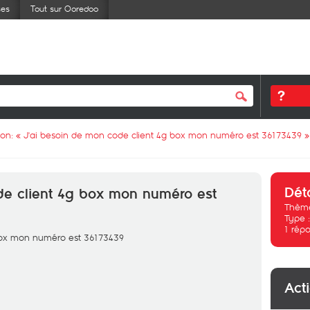
ses
Tout sur Ooredoo
ion: «
J'ai besoin de mon code client 4g box mon numéro est 36173439
»
Dét
de client 4g box mon numéro est
Thème
Type 
1
répo
 box mon numéro est 36173439
Act