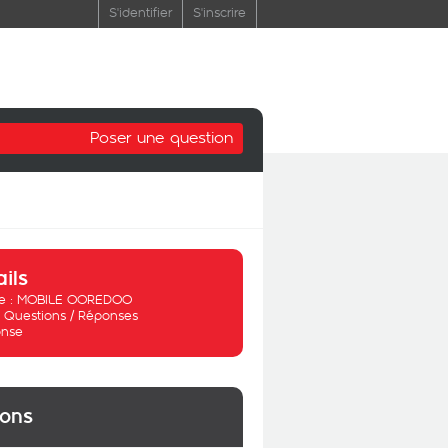
S'identifier
S'inscrire
Poser une question
ails
 :
MOBILE OOREDOO
:
Questions / Réponses
nse
ions