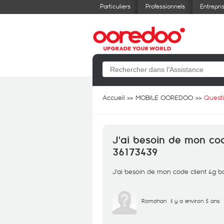
Particuliers
Professionnels
Entrepri
Accueil
MOBILE OOREDOO
Quest
J'ai besoin de mon co
36173439
J'ai besoin de mon code client 4g
Romdhan
il y a environ 5 ans