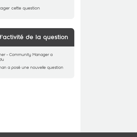
tager cette question
d'activité de la question
her - Community Manager
a
du
han
a posé une nouvelle question