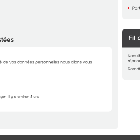
Par
Fil 
stées
Kaout
répon
ité de vos données personnelles nous allons vous
Romd
ager
il y a environ 5 ans