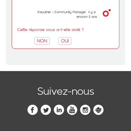
Kaouther - Community Manager
il y a
environ 5 ans
Cette réponse vous a-t-elle aidé ?
NON
OUI
Suivez-nous