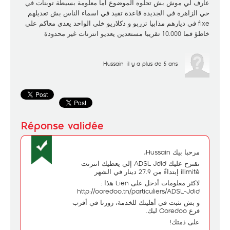
عارف لي موش بش تحلوه الموضوع اما معلومة بسيطة توبنات في
حي الزاهرة في الجديدة قاعدة تقيد في اسماء الناس بش تعديلهم
fixe في ديارهم مذابيا تزربو و دكلاريو خلي الواحد يعدي معاكم على
خاطؤ فما 10.000 تقريبا مستعدين يعديو انترنات غير محدودة
Hussain
il y a plus de 5 ans
مرحبا بيك Hussain،
نقترح عليك ADSL Jdid إلي يعطيك انترنت
illimité إبتداءً من 27.9 دينار في الشهر
لاكثر معلومات أدخل على Lien هذا :
http://ooredoo.tn/particuliers/ADSL-Jdid
و بش تثبت في أهليتك للخدمة، زورنا في أقرب
فرع Ooredoo ليك.
على ذمتك!