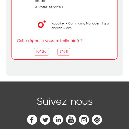
étude
A votre service !
Kaouther - Community Manager
il y a
environ 5 ans
Cette réponse vous a-t-elle aidé ?
NON
OUI
Suivez-nous