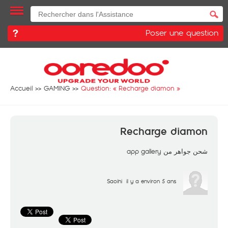
Poser une question
Accueil
GAMING
Question: «
Recharge diamon
»
Recharge diamon
شحن جواهر من app gallery
Saoihi
il y a environ 5 ans