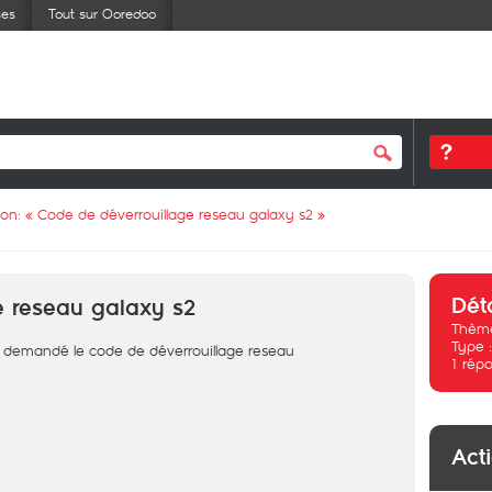
ses
Tout sur Ooredoo
ion: «
Code de déverrouillage reseau galaxy s2
»
Dét
e reseau galaxy s2
Thème
Type 
ma demandé le code de déverrouillage reseau
1
répo
Act