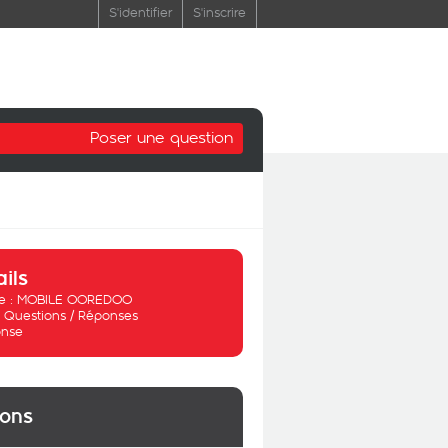
S'identifier
S'inscrire
Poser une question
ails
 :
MOBILE OOREDOO
:
Questions / Réponses
nse
ions