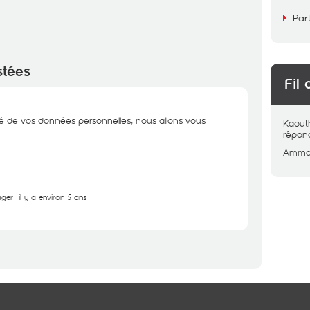
Par
stées
Fil 
té de vos données personnelles, nous allons vous
Kaout
répon
Amma
ager
il y a environ 5 ans