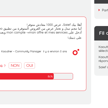
Par
أهلا بيك Saief، عرض 1000 معادش متوفر!
أما تنجم تبدل و تختار عرض من العروض المتوفرة من تطبيق My OOredoo.
أدخل على mon compte ->mon offre et mes services وبعد changer mon offre.
Fil 
على ذمتك!
Kaout
sélec
Kaouther - Community Manager
il y a environ 5 ans
Kaout
répon
NON
OUI
dé ?
Saief
84%