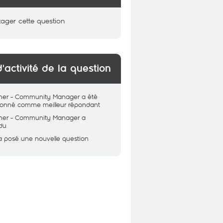
tager cette question
d'activité de la question
her - Community Manager
a été
tionné comme meilleur répondant
her - Community Manager
a
du
a posé une nouvelle question