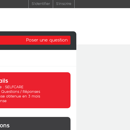
S'identifier
S'inscrire
Poser une question
ails
 :
SELFCARE
:
Questions / Réponses
se obtenue en 3 mois
nse
ions