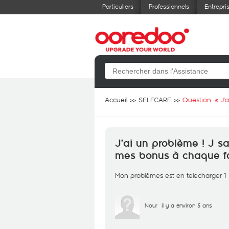
Particuliers
Professionnels
Entrepri
Accueil
SELFCARE
Question: «
J’
J’ai un problème ! J sa
mes bonus à chaque fo
Mon problèmes est en telecharger 1 d
Nour
il y a environ 5 ans