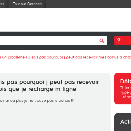
ses
Tout sur Ooredoo
ai un problème ! J sais pas pourquoi j peut pas recevoir mes bonus à cha
Dét
is pas pourquoi j peut pas recevoir
Thème
is que je recharge m ligne
Type 
1
répo
inar ou plus je ne trouve pas le bonus !!!
Act