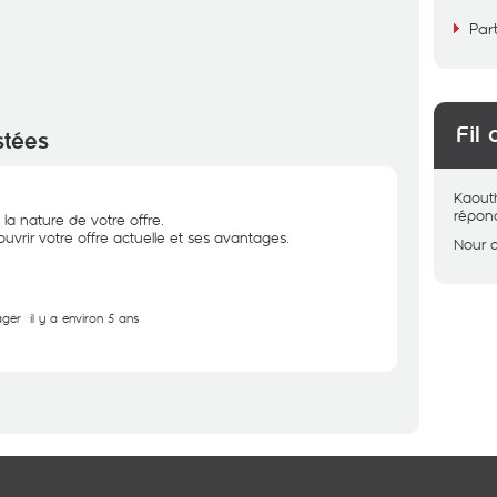
Par
Fil 
stées
Kaout
répon
la nature de votre offre.
vrir votre offre actuelle et ses avantages.
Nour
ager
il y a environ 5 ans