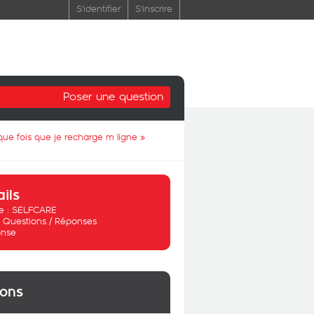
S'identifier
S'inscrire
Poser une question
que fois que je recharge m ligne
»
ails
 :
SELFCARE
:
Questions / Réponses
nse
ions